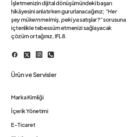
5
İşletmenizin dijital dönüşümündeki
başarı
9
hikâye
sini anlatırken gururlanacağınız;
,
"Her
5
şey mükemmelmiş, peki ya satışlar?"
sorusuna
3
içtenlikle tebessüm etmenizi sağlayacak
çözüm ortağınız
, IFL8.
Ürün ve Servisler
Marka Kimliği
İçerik Yönetimi
E-Ticaret