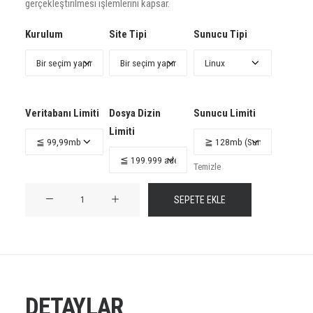
₺ 2
gerçekleştirilmesi işlemlerini kapsar.
Kurulum
Site Tipi
Sunucu Tipi
Veritabanı Limiti
Dosya Dizin
Sunucu Limiti
Limiti
Temizle
Site
SEPETE EKLE
Klonlama
ve
Taşıma
adet
DETAYLAR