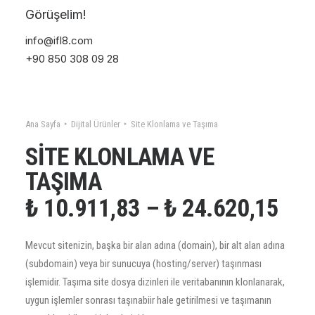
Görüşelim!
info@ifl8.com
+90 850 308 09 28
Ana Sayfa
Dijital Ürünler
Site Klonlama ve Taşıma
SITE KLONLAMA VE
TAŞIMA
FIY
₺
10.911,83
–
₺
24.620,15
ARA
Mevcut sitenizin, başka bir alan adına (domain), bir alt alan adına
₺ 1
(subdomain) veya bir sunucuya (hosting/server) taşınması
işlemidir. Taşıma site dosya dizinleri ile veritabanının klonlanarak,
-
uygun işlemler sonrası taşınabiir hale getirilmesi ve taşımanın