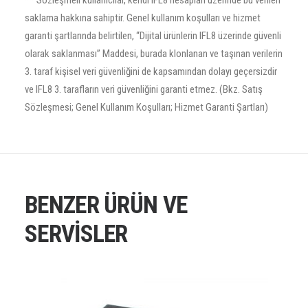
** Sözleşmeli kullanıcılar, kendi IFL8 hesapları üzerinde bu verileri
saklama hakkına sahiptir. Genel kullanım koşulları ve hizmet
garanti şartlarında belirtilen, “Dijital ürünlerin IFL8 üzerinde güvenli
olarak saklanması” Maddesi, burada klonlanan ve taşınan verilerin
3. taraf kişisel veri güvenliğini de kapsamından dolayı geçersizdir
ve IFL8 3. tarafların veri güvenliğini garanti etmez. (Bkz. Satış
Sözleşmesi; Genel Kullanım Koşulları; Hizmet Garanti Şartları)
BENZER ÜRÜN VE
SERVISLER