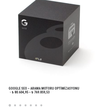
Bu
ürünün
SEÇENEKLER
GOOGLE SEO – ARAMA MOTORU OPTIMIZASYONU
birden
F
₺
80.604,95
–
₺
769.859,53
fazla
I
varyasyonu
Y
var.
A