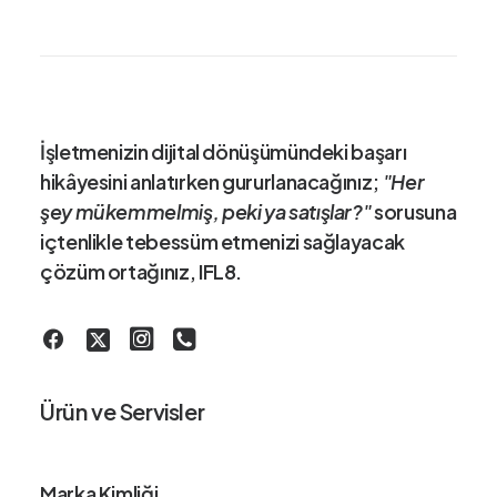
İşletmenizin dijital dönüşümündeki
başarı
hikâye
sini anlatırken gururlanacağınız;
"Her
şey mükemmelmiş, peki ya satışlar?"
sorusuna
içtenlikle tebessüm etmenizi sağlayacak
çözüm ortağınız
, IFL8.
Ürün ve Servisler
Marka Kimliği