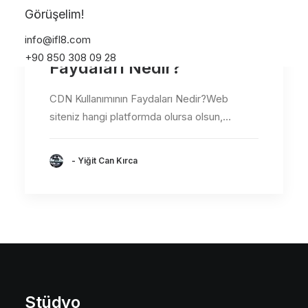
Görüşelim!
info@ifl8.com
CDN Kullanımının
+90 850 308 09 28
Faydaları Nedir?
CDN Kullanımının Faydaları Nedir?Web
siteniz hangi platformda olursa olsun,…
- Yiğit Can Kırca
Stüdyo