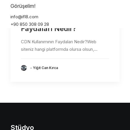
Görüşelim!
info@ifl8.com
CDN Kullanımının
+90 850 308 09 28
Faydaları Nedir?
CDN Kullanımının Faydaları Nedir?Web
siteniz hangi platformda olursa olsun,…
- Yiğit Can Kırca
Stüdyo