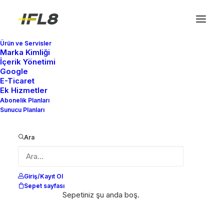
Ürün ve Servisler
Marka Kimliği
Enfor LTD
İçerik Yönetimi
Google
Anasayfa
Enfor LTD
E-Ticaret
Ek Hizmetler
Abonelik Planları
Sunucu Planları
Ara
Giriş/Kayıt Ol
Sepet sayfası
Sepetiniz şu anda boş.