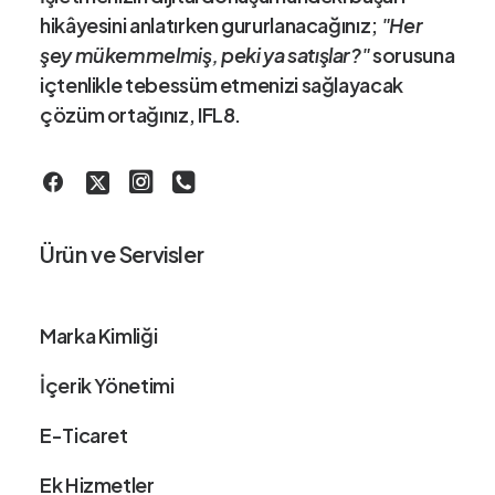
hikâye
sini anlatırken gururlanacağınız;
"Her
şey mükemmelmiş, peki ya satışlar?"
sorusuna
içtenlikle tebessüm etmenizi sağlayacak
çözüm ortağınız
, IFL8.
Ürün ve Servisler
Marka Kimliği
İçerik Yönetimi
E-Ticaret
Ek Hizmetler