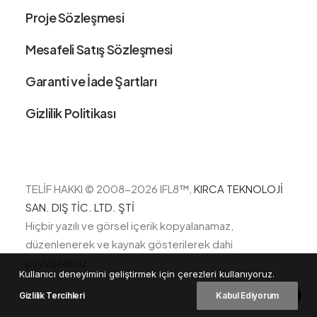
Proje Sözleşmesi
Mesafeli Satış Sözleşmesi
Garanti ve İade Şartları
Gizlilik Politikası
TELİF HAKKI © 2008-2026 IFL8
™,
KIRCA TEKNOLOJİ
SAN. DIŞ TİC. LTD. ŞTİ
Hiçbir yazılı ve görsel içerik kopyalanamaz,
düzenlenerek ve kaynak gösterilerek dahi
paylaşılamaz.
Kullanıcı deneyimini geliştirmek için çerezleri kullanıyoruz.
Gizlilik Tercihleri
Kabul Ediyorum