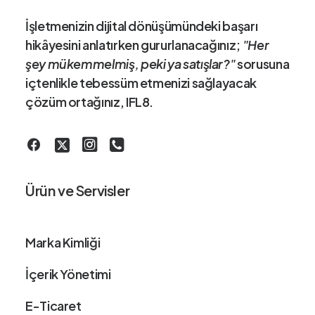
İşletmenizin dijital dönüşümündeki
başarı
hikâye
sini anlatırken gururlanacağınız;
"Her
şey mükemmelmiş, peki ya satışlar?"
sorusuna
içtenlikle tebessüm etmenizi sağlayacak
çözüm ortağınız
, IFL8.
Ürün ve Servisler
Marka Kimliği
İçerik Yönetimi
E-Ticaret