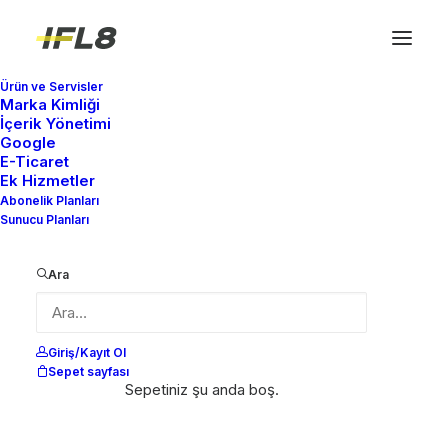
Ürün ve Servisler
Marka Kimliği
İçerik Yönetimi
Google
Minimal ve
E-Ticaret
Ek Hizmetler
Geleneksel Tasarım
Abonelik Planları
Sunucu Planları
Client
Best Burger
Ara
Services
Tasarım, Markalaşma
Year
2022
Giriş/Kayıt Ol
Sepet sayfası
Sepetiniz şu anda boş.