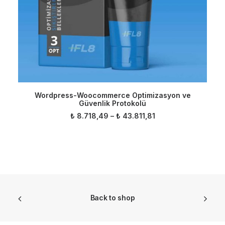
Bu
SEÇENEKLER
Wordpress-Woocommerce Optimizasyon ve
ürünün
Güvenlik Protokolü
birden
fazla
Fiyat
₺
8.718,49
–
₺
43.811,81
aralığı:
varyasyonu
₺ 8.718,49
var.
-
Seçenekler
₺ 43.811,81
ürün
sayfasından
seçilebilir
Back to shop