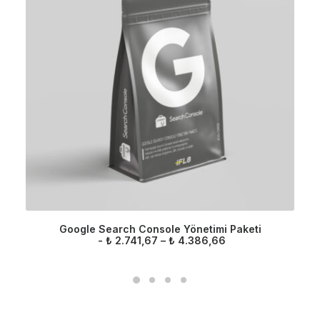
Google Search Console Yönetimi Paketi
F
₺
2.741,67
–
₺
4.386,66
i
y
a
t
a
r
a