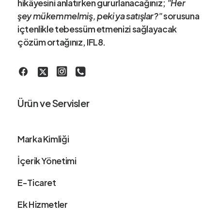
hikâye
sini anlatırken gururlanacağınız;
"Her
şey mükemmelmiş, peki ya satışlar?"
sorusuna
içtenlikle tebessüm etmenizi sağlayacak
çözüm ortağınız
, IFL8.
Ürün ve Servisler
Marka Kimliği
İçerik Yönetimi
E-Ticaret
Ek Hizmetler