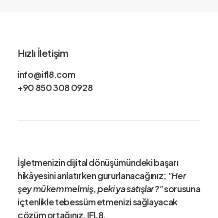
₺
6
.
6
0
3
Hızlı İletişim
,
4
4
info@ifl8.com
-
+90 850 308 0928
₺
3
8
.
5
2
0
,
0
İşletmenizin dijital dönüşümündeki
başarı
9
hikâye
sini anlatırken gururlanacağınız;
"Her
şey mükemmelmiş, peki ya satışlar?"
sorusuna
içtenlikle tebessüm etmenizi sağlayacak
çözüm ortağınız
, IFL8.