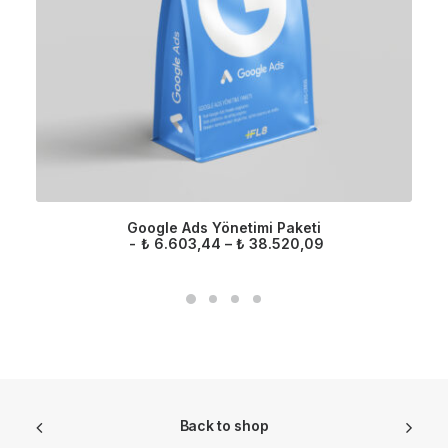
Google Ads Yönetimi Paketi
F
₺
6.603,44
–
₺
38.520,09
i
y
a
t
a
r
a
l
ı
ğ
ı
Back to shop
: