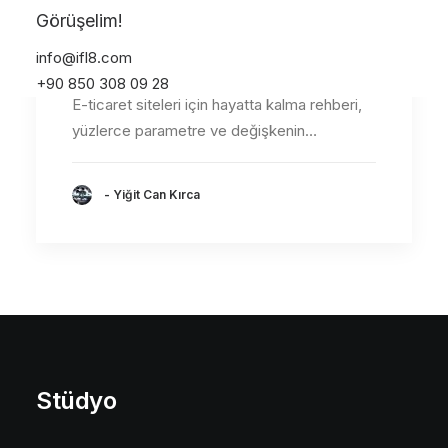
Görüşelim!
E-ticaret Siteleri için
Hayatta Kalma Rehberi
info@ifl8.com
+90 850 308 09 28
E-ticaret siteleri için hayatta kalma rehberi,
yüzlerce parametre ve değişkenin…
- Yiğit Can Kırca
Stüdyo