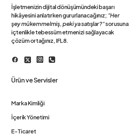
3
-
İşletmenizin dijital dönüşümündeki
başarı
₺
hikâye
sini anlatırken gururlanacağınız;
"Her
9
şey mükemmelmiş, peki ya satışlar?"
sorusuna
.
5
içtenlikle tebessüm etmenizi sağlayacak
9
çözüm ortağınız
, IFL8.
5
,
8
3
Ürün ve Servisler
Marka Kimliği
İçerik Yönetimi
E-Ticaret