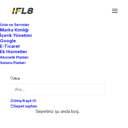
Ürün ve Servisler
Marka Kimliği
İçerik Yönetimi
Google
E-Ticaret
Ek Hizmetler
Abonelik Planları
Sunucu Planları
Logolarda karakter aralığının önemi
markalaşma sürecinde karşımızda
Ara
çıkmaktadır. Logolarda karakter aralığı, harf
ve rakam kombinasyonlarının farklı şekilleri
Giriş/Kayıt Ol
itibariyle birbirleri arasındaki farklı
Sepet sayfası
uzunluklardaki boşluklarını ifade eder.
Sepetiniz şu anda boş.