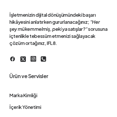
İşletmenizin dijital dönüşümündeki
başarı
hikâye
sini anlatırken gururlanacağınız;
"Her
şey mükemmelmiş, peki ya satışlar?"
sorusuna
içtenlikle tebessüm etmenizi sağlayacak
çözüm ortağınız
, IFL8.
Ürün ve Servisler
Marka Kimliği
İçerik Yönetimi