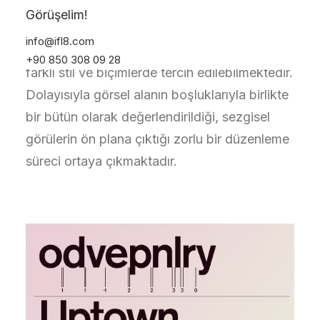
Bununla birlikte, nihai formüle edilmiş bir
Görüşelim!
uygulama metodu yoktur. Çünkü harf ve
info@ifl8.com
rakam karakter grupları da kendi aralarında
+90 850 308 09 28
farklı stil ve biçimlerde tercih edilebilmektedir.
Dolayısıyla görsel alanın boşluklarıyla birlikte
bir bütün olarak değerlendirildiği, sezgisel
görülerin ön plana çıktığı zorlu bir düzenleme
süreci ortaya çıkmaktadır.